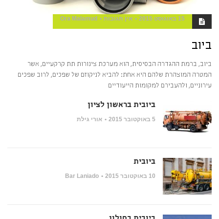
15 באוגוסט 2015
אין תגובות
Ora Malamud
ביוב
ביוב, ברמת ההגדרה הבסיסית, הוא מערכת צינורות תת קרקעיים, אשר
המטרה המוצהרת שלהם היא אחת: להביא לניקוזם של שפכים, לרוב שפכים
עירוניים, ולהעבירם למקומות הייעודיים
ביובית בראשון לציון
5 באוקטובר 2015
אורי גילת
ביובית
10 באוקטובר 2015
Bar Laniado
ביובית בחולון