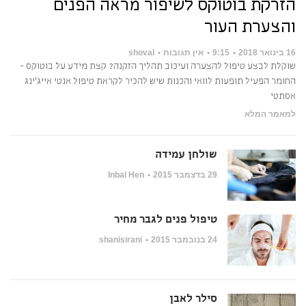
הזרקת בוטוקס לשיפור מראה הפנים
והצערת העור
16 בינואר 2018
9:15
אין תגובות
shoval
שוקלת לבצע טיפול להצערה ועיכוב תהליך הזקנה? קצת מידע על בוטוקס -
החומר הפעיל תופעות לוואי והכנות שיש להכיר לקראת טיפול אנטי אייג'ינג
אסתטי
למאמר המלא
שולחן עמידה
29 בדצמבר 2015
Inbal Hen
טיפול פנים לגבר מחיר
24 בנובמבר 2015
shanisirani
סילר לאבן