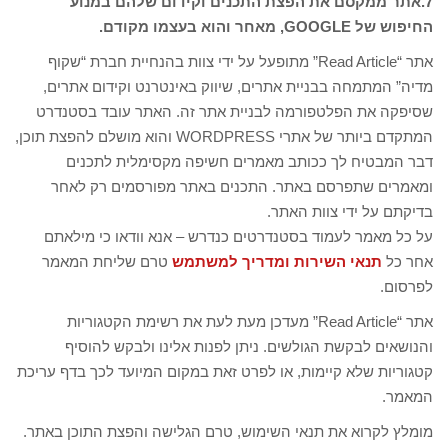
7.
אתר ממקסם את הפצת התכנים וקידום שלהם במנוע
החיפוש של GOOGLE, מאחר והוא בעצמו מקודם.
אתר “Read Article” מתופעל על ידי צוות בהנחיית חברת “שקוף
מדיה” המתמחה בבניית אתרים, שיווק באינטרנט וקידום אתרים,
שסיפקה את הפלטפורמה לבניית אתר זה. האתר עובד בסטנדרט
המתקדם ביותר של אתרי WORDPRESS והוא מושלם להפצת תוכן,
דבר המבטיח לך ככותב מאמרים חשיפה מקסימלית לתכנים
ומאמרים שתפרסם באתר. התכנים באתר מפורסמים רק לאחר
בדיקתם על ידי צוות האתר.
על כל מאמר לעמוד בסטנדרטים כנדרש – אנא וודאו כי מילאתם
אחר כל
תנאי השירות ומדריך למשתמש
טרם שליחת המאמר
לפרסום.
אתר “Read Article” מעדכן מעת לעת את רשימת הקטגוריות
והנושאים לבקשת הגולשים. ניתן לפנות אלינו ולבקש להוסיף
קטגוריות שלא קיימות, או לפרט זאת במקום המיועד לכך בדף עריכת
המאמר.
מומלץ לקרוא את תנאי השימוש, טרם הגלישה והפצת התוכן באתר.