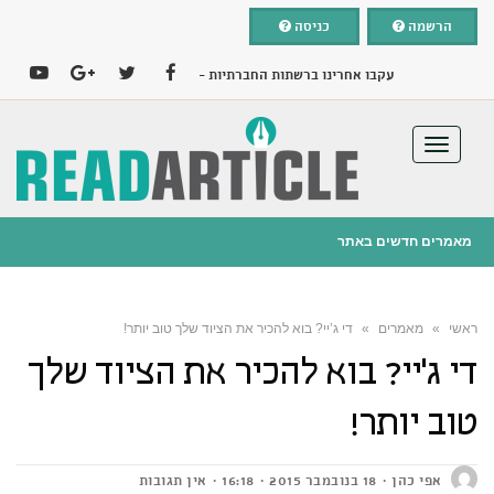
הרשמה
כניסה
עקבו אחרינו ברשתות החברתיות -
YOUTUBE
GOOGLE+
TWITTER
FACEBOOK
תפריט
מאמרים חדשים באתר
25 בפברואר 2019
ניו קאר ליס – הדרך החכמה לרכב החדש שלכם
ראשי
»
מאמרים
»
די ג’יי? בוא להכיר את הציוד שלך טוב יותר!
הוספת מאמר בחינם
די ג’יי? בוא להכיר את הציוד שלך
טוב יותר!
אפי כהן
18 בנובמבר 2015
16:18
אין תגובות