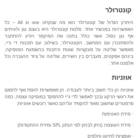
קונטרולר
היתרון הגדול של קונטרולר הוא מה שנקרא:
All in one
– כל
האפשרויות במכשיר אחד. פלטת קונטרולר היא בעצם נגן ולעיתים
אף נגן כפול, אשר כולל בתוכו את המיקסר ויודע להתחבר
ולהסתנכרן עם המחשב. הקונטרולר, בשילוב עם תוכנות די ג’יי,
מאפשר שליטה על פונקציות שונות ורחבות בהשמעת המוסיקה,
בינהם אפקטים, מעברים בין השירים, שליטה על ציוד ההגברה וכל
אלמנט אחר.
אוזניות
אוזניות הן כלי חשוב ביותר לעבודה. הן מאפשרות לווסת ואף לחסום
את רעשי הרקע ובכך לאפשר לדי ג’יי להתמקד במוסיקה עצמה. כמה
פרמטרים שחשוב מאוד להקפיד עליהם כאשר רוכשים אוזניות:
מידת האטימות
·
מידת העוצמה (ניתן לבחון לפי הנתון
SPL
ומידת ההתנגדות)
·
אופציות לתיקון וחלפים
·