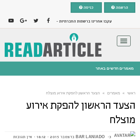
הרשמה
כניסה
עקבו אחרינו ברשתות החברתיות -
YOUTUBE
GOOGLE+
TWITTER
FACEBOOK
תפריט
מאמרים חדשים באתר
25 בפברואר 2019
ניו קאר ליס – הדרך החכמה לרכב החדש שלכם
ראשי
»
מאמרים
»
הצעד הראשון להפקת אירוע מוצלח
הוספת מאמר בחינם
הצעד הראשון להפקת אירוע
מוצלח
3 בדצמבר 2015
BAR LANIADO
18:12
אין תגובות