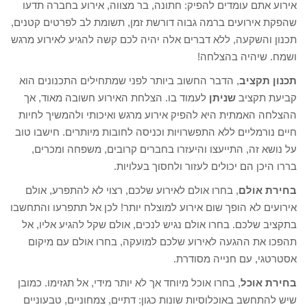
אירוע אתם עומדים להפיק: חתונה, בר מצווה, אירוע בחברה תדעו
שהפקת אירועים ברמה גבוה דורשת זמן, תשומת לב לפרטים קטנים,
תכנון והשקעה, ללא דברים אלה יהיה לכם קשה להגיע לאירוע מרגש
ושמח. שיהיה בהצלחה!
תכנון תקציב
, הדבר החשוב ביותר לפני שמתחילים התכנונים הוא
קביעת תקציב
שניתן
לעמוד בו. הצלחת האירוע חשובה מאוד, אך
ההצלחה האמתית היא להפיק אירוע מרגש ואיכותי ולהמשיך לחיות
חיים נורמליים ללא התפשרויות וכניסה לחובות מיותרים. חישבו טוב
על נושא זה, התייעצו והיעזרו בחברים קרובים, משפחה ומכרים,
בררו היכן הם יכולים לעזור ולחסוך בעלויות.
בחירת אולם
, בחרו אולם לאירוע שלכם, רצוי לא להתפרע, אולם
אירועים לא הופך שום אירוע למוצלח יותר! לכן אל תתפרעו והתחשבו
בתקציב שלכם. בחרו אולם נגיש לנכים, אולם שקל להגיע אליו, אל
תהפכו את ההגעה לאירוע שלכם למועקה, בחרו אולם עם מיקום
אסטרטגי, עם חנייה מסודרת.
בחירת אוכל
, בחרו אוכל מיוחד אך לא יותר מידי, אל תגזימו. כמובן
שיש להתחשב באוכלוסיות שונות כגון: דתיים, צמחוניים, טבעוניים