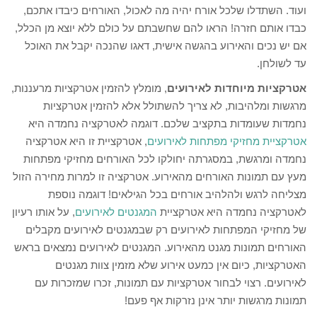
ועוד. השתדלו שלכל אורח יהיה מה לאכול, האורחים כיבדו אתכם,
כבדו אותם חזרה! הראו להם שחשבתם על כולם ללא יוצא מן הכלל,
אם יש נכים והאירוע בהגשה אישית, דאגו שהנכה יקבל את האוכל
עד לשולחן.
אטרקציות מיוחדות לאירועים
, מומלץ להזמין אטרקציות מרעננות,
מרגשות ומלהיבות, לא צריך להשתולל אלא להזמין אטרקציות
נחמדות שעומדות בתקציב שלכם. דוגמה לאטרקציה נחמדה היא
אטרקציית מחזיקי מפתחות לאירועים
, אטרקציית זו היא אטרקציה
נחמדה ומרגשת, במסגרתה יחולקו לכל האורחים מחזיקי מפתחות
מעץ עם תמונות האורחים מהאירוע. אטרקציה זו למרות מחירה הזול
מצליחה לרגש ולהלהיב אורחים בכל הגילאים! דוגמה נוספת
לאטרקציה נחמדה היא אטרקציית
המגנטים לאירועים
, על אותו רעיון
של מחזיקי המפתחות לאירועים רק שבמגנטים לאירועים מקבלים
האורחים תמונות מגנט מהאירוע. המגנטים לאירועים נמצאים בראש
האטרקציות, כיום אין כמעט אירוע שלא מזמין צוות מגנטים
לאירועים. רצוי לבחור אטרקציות עם תמונות, זכרו שמזכרות עם
תמונות מרגשות יותר אינן נזרקות אף פעם!