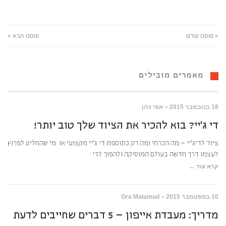
« פוסט קודם
פוסט הבא »
מאמרים מובילים
18 בנובמבר 2015
אפי כהן
די ג’יי? בוא להכיר את הציוד שלך טוב יותר!
ציוד לדיג’יי – מה הכרחי ומה רק כתוספת די ג’יי מקצועי או מי שהחליט לפרוץ
לעצמו דרך חדשה בעולם המוסיקה ולהפוך לדי
קרא עוד ←
10 בספטמבר 2015
Ora Malamud
מדריך: מעבדת אייפון – 5 דברים שחייבים לדעת