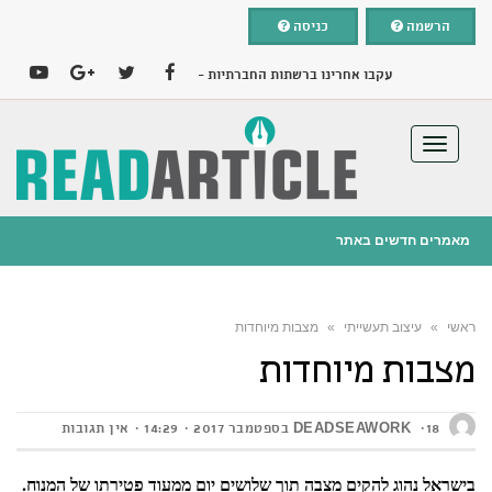
הרשמה
כניסה
עקבו אחרינו ברשתות החברתיות -
YOUTUBE
GOOGLE+
TWITTER
FACEBOOK
תפריט
מאמרים חדשים באתר
25 בפברואר 2019
ניו קאר ליס – הדרך החכמה לרכב החדש שלכם
ראשי
»
עיצוב תעשייתי
»
מצבות מיוחדות
הוספת מאמר בחינם
מצבות מיוחדות
18 בספטמבר 2017
DEADSEAWORK
14:29
אין תגובות
בישראל נהוג להקים מצבה תוך שלושים יום ממעוד פטירתו של המנוח.