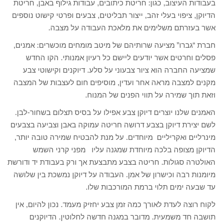
בעבודות העיצוב, כגון: חריטת כיתובים, עבודות גילוף באבן, חריטת
הדיוקן, ציפוי בעלי זהב, ייצור תבליטים, צבעים ופרטי קישוט נוספים
אשר בעזרתם משלימים את מלאכת העבודה על מצבה.
חברת “גברו” מציעה שרותיהם של מיטב מומחים מוכשרים: אמנים,
פסלים וחרטים אשר יודעים ליישם כל רעיון אמנותי. הקו החדש
שמציעה החברה הוא ציור צבעוני על סלע. דיוקנים וקישוטי צבע
מקנים למצבה מראה אחר ועדין, מוסיפים חום לעצבות של המצבה
וזאת תוך שמירה על תווי הפנים של המנוח.
האמנים שלנו יוצרים דיוקן צבע אפילו על בסיס תצלום בשחור-לבן.
לשם יצירת דיוקן בצבע דרושה חריטה עמוקה באבן וצביעה בצבעים
מינרליים ואקריליים מיוחדים. על מנת להבטיח שמירה טובה יותר,
הדיוקן מצופה בלכה מיוחדת שמגנה עליו מפני קרני השמש
האולטרה סגולות. חריטה בצבע מתבצעת אך ורק בעבודת יד ודורשת
מיומנות רבה וכישרון של אמן. העבודה על דיוקן נמשכת בין שלושה
עד שבעה ימים תלוי ברמת המורכבות שלו.
לקוח רוצה לעדת לאורך כמה זמן צבע יחזיק מעמד. נכון להיום, אין
תושבה חד משמעית. מדובר במגנה חדשה לחלוטין. הדיוקנים