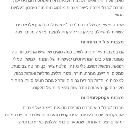
מאבן זולה יותר ואילו השכבה העליונה או האסטלה מגרניט יקר.
חברת “גברו” מרבה לייצר מצבות מהסוג הזה תוך חיסכון בעלויות
המוצר.
אמניה ומעצביה של חברת “גברו” יסייעו לכם להבין אלו אבנים
עשויות להשתלב ביניהן כדי להקנות למצבה מראה מכובד ויפה.
מצבות עילית מיוחדות
גם במצבות עילית ניתן לשלב כמה סוגים של שיש וגרניט, חריטה
מגוונת ומרכיבים המתייחסים לאישיותו של המנוח. למשל, סמלי
רפואה, חמשת תווים, כלי נגינה, פלטת צייר וכן, חריטה צבעונית,
סמלים יהודיים, מנורה, תורה, ספר, תלית, מדליות ואותות כבוד.
למצבות מיוחדות מחירים גבוהים יותר לעומת הטיפוסיות. המחיר
תלוי בהיקף העבודה ובדרישות ספציפיות של הלקוח.
מצבות אקסקלוסיביות
חברת “גברו” היא חרבה מובילה הדוגלת בייצור של מצבות
אקסקלוסיביות ובלעדיות. הפרויקטים והעבודות שלנו ייחודיים במינם
ומהווים יצירות אמנות שמפארים בתי העלמין בארץ וברוסיה.