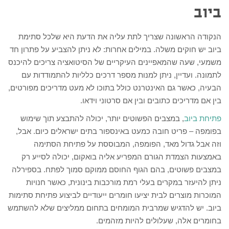
ביוב
הנקודה הראשונה שצריך לתת עליה את הדעת היא שלכל סתימת
ביוב יש חוקים משלה. במילים אחרות: לא ניתן להצביע על פתרון חד
משמעי, שעה שהמאפיינים העיקריים של הסיטואציה צריכים להיכנס
לתמונה. ועדיין, ניתן למנות מספר דרכים כלליות להתמודדות עם
הבעיה, כאשר גם האינטרנט כולל בתוכו לא מעט מדריכים מפורטים,
בין אם מדריכים כתובים ובין אם סרטוני וידאו.
פתיחת ביוב
, במצבים הפשוטים יותר, יכולה להתבצע תוך שימוש
בפומפה – פריט חובה כמעט באינספור בתים ישראלים כיום. אבל,
וזה אבל גדול מאד, הפומפה, המבוססת על פתיחת הסתימה
באמצעות הצמדת הגורם המפריע אליה בואקום, יכולה לסייע רק
במצבים פשוטים, בהם הגוף החוסם ממוקם סמוך לפתח. בספירלה
ניתן להיעזר במקרים בעלי רמת מורכבות בינונית, כאשר חנויות
המוכרות מוצרים לבית יציעו חומרים ייעודיים לביצוע פתיחת סתימות
ביוב. יש להדגיש שמרבית המומחים בתחום ממליצים שלא להשתמש
בחומרים אלה, שעלולים להיות מזהמים.