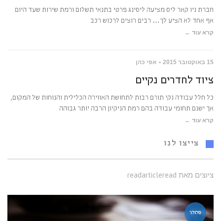
חברת ניו קאר ליס מציעה ליסינג פרטי בתנאי תשלום ורמת שירות שעד היום
אף אחד לא הציע לך… רבים רוצים לרכוש רכב
קרא עוד ←
15 באוקטובר 2015
אפי כהן
ציוד לחדרים נקיים
כל חלל עבודה נקי תורם רבות לתחושת האווירה הכלילית והנוחות של המקום,
אך ישנם תחומי עבודה בהם רמת הניקיון הרבה יותר גבוהה
קרא עוד ←
צייצו לנו
ציוצים מאת readarticleread
סלולר