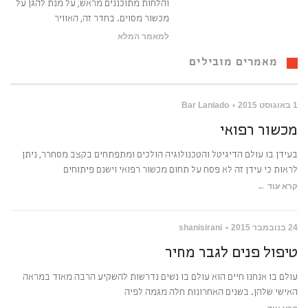
והלחות מתוכננים מראש, על מנת להגן על
מכשור מסוים. בחדר זה, האוויר
למאמר המלא
מאמרים מובילים
1 באוגוסט 2015
Bar Laniado
מכשור רפואי
בעידן בו עולם הדיגיטל והטכנולוגיה הולכים ומתפתחים בקצב מסחרר, ניתן
לראות כי עידן זה לא פסח על תחום מכשור רפואי וישנם פיתוחים
קרא עוד ←
24 בנובמבר 2015
shanisirani
טיפול פנים לגבר מחיר
עולם בו אנחנו חיים הוא עולם בו נשים נדרשות להשקיע הרבה מאוד במראה
האישי שלהן. בשנים האחרונות חלה מגמה לפיה