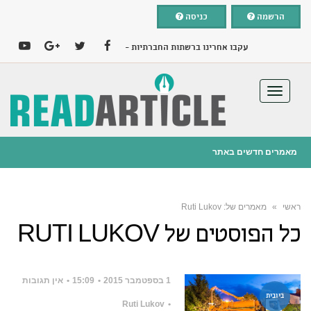
הרשמה
כניסה
עקבו אחרינו ברשתות החברתיות -
YOUTUBE
GOOGLE+
TWITTER
FACEBOOK
תפריט
מאמרים חדשים באתר
25 בפברואר 2019
ניו קאר ליס – הדרך החכמה לרכב החדש שלכם
ראשי
»
מאמרים של: Ruti Lukov
הוספת מאמר בחינם
כל הפוסטים של
RUTI LUKOV
1 בספטמבר 2015
15:09
אין תגובות
ביובית
Ruti Lukov