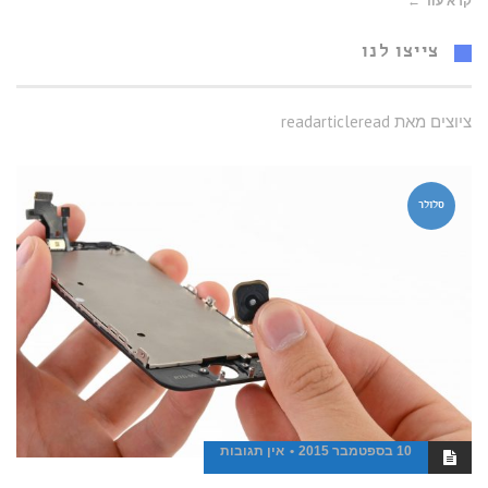
קרא עוד ←
צייצו לנו
ציוצים מאת readarticleread
סלולר
10 בספטמבר 2015
אין תגובות